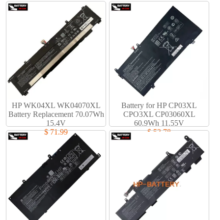
HP WK04XL WK04070XL
Battery for HP CP03XL
Battery Replacement 70.07Wh
CPO3XL CP03060XL
15.4V
60.9Wh 11.55V
$ 71.99
$ 53.78