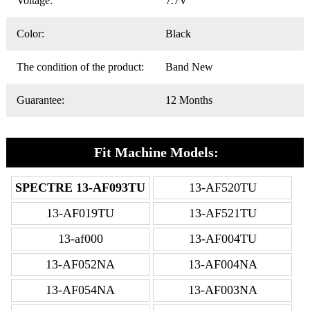
Voltage:
7.7V
Color:
Black
The condition of the product:
Band New
Guarantee:
12 Months
Fit Machine Models:
SPECTRE 13-AF093TU
13-AF520TU
13-AF019TU
13-AF521TU
13-af000
13-AF004TU
13-AF052NA
13-AF004NA
13-AF054NA
13-AF003NA