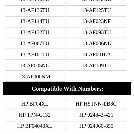
13-AF136TU
13-AF125TU
13-AF144TU
13-AF023NF
13-AF132TU
13-AF093TU
13-AF067TU
13-AF006NL
13-AF101TU
13-AF001LA
13-AF005NG
13-AF109TU
13-AF000NM
Compatible With Numbers:
HP BF04XL
HP HSTNN-LB8C
HP TPN-C132
HP 924843-421
HP BF04043XL
HP 924960-855