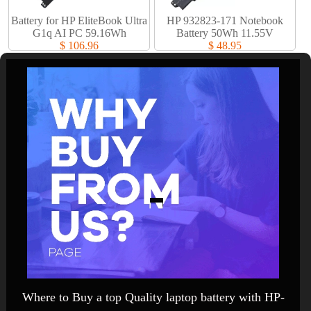
Battery for HP EliteBook Ultra
HP 932823-171 Notebook
G1q AI PC 59.16Wh
Battery 50Wh 11.55V
$ 106.96
$ 48.95
Where to Buy a top Quality laptop battery with HP-