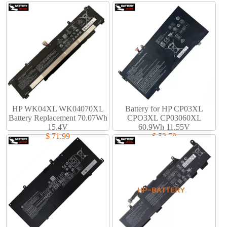
HP WK04XL WK04070XL
Battery for HP CP03XL
Battery Replacement 70.07Wh
CPO3XL CP03060XL
15.4V
60.9Wh 11.55V
$ 71.99
$ 53.78