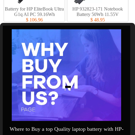
Battery for HP EliteBook Ultra
HP 932823-171 Notebook
G1q AI PC 59.16Wh
Battery 50Wh 11.55V
$ 106.96
$ 48.95
Where to Buy a top Quality laptop battery with HP-