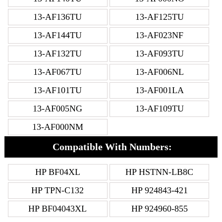
13-AF136TU
13-AF125TU
13-AF144TU
13-AF023NF
13-AF132TU
13-AF093TU
13-AF067TU
13-AF006NL
13-AF101TU
13-AF001LA
13-AF005NG
13-AF109TU
13-AF000NM
Compatible With Numbers:
HP BF04XL
HP HSTNN-LB8C
HP TPN-C132
HP 924843-421
HP BF04043XL
HP 924960-855