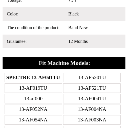
Voltage:
7.7V
Color:
Black
The condition of the product:
Band New
Guarantee:
12 Months
Fit Machine Models:
SPECTRE 13-AF041TU
13-AF520TU
13-AF019TU
13-AF521TU
13-af000
13-AF004TU
13-AF052NA
13-AF004NA
13-AF054NA
13-AF003NA