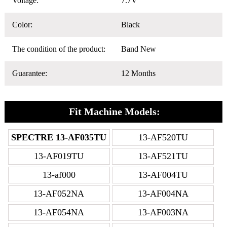
Voltage:
7.7V
Color:
Black
The condition of the product:
Band New
Guarantee:
12 Months
Fit Machine Models:
SPECTRE 13-AF035TU
13-AF520TU
13-AF019TU
13-AF521TU
13-af000
13-AF004TU
13-AF052NA
13-AF004NA
13-AF054NA
13-AF003NA