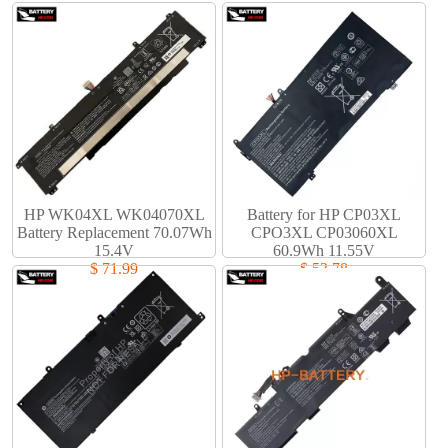
HP WK04XL WK04070XL
Battery for HP CP03XL
Battery Replacement 70.07Wh
CPO3XL CP03060XL
15.4V
60.9Wh 11.55V
$ 71.99
$ 53.78