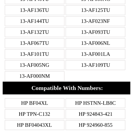
13-AF136TU
13-AF125TU
13-AF144TU
13-AF023NF
13-AF132TU
13-AF093TU
13-AF067TU
13-AF006NL
13-AF101TU
13-AF001LA
13-AF005NG
13-AF109TU
13-AF000NM
Compatible With Numbers:
HP BF04XL
HP HSTNN-LB8C
HP TPN-C132
HP 924843-421
HP BF04043XL
HP 924960-855