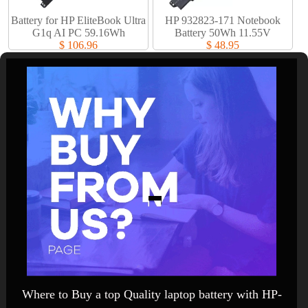
Battery for HP EliteBook Ultra
HP 932823-171 Notebook
G1q AI PC 59.16Wh
Battery 50Wh 11.55V
$ 106.96
$ 48.95
Where to Buy a top Quality laptop battery with HP-