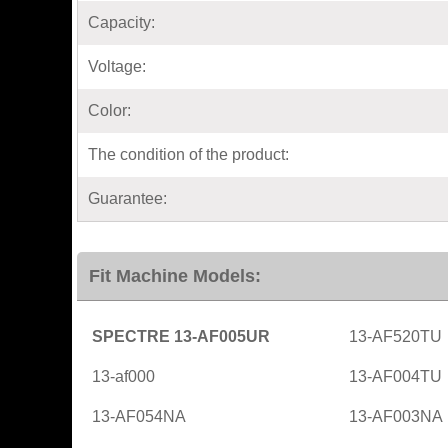
Capacity:
Voltage:
Color:
The condition of the product:
Guarantee:
Fit Machine Models:
SPECTRE 13-AF005UR
13-AF520TU
13-af000
13-AF004TU
13-AF054NA
13-AF003NA