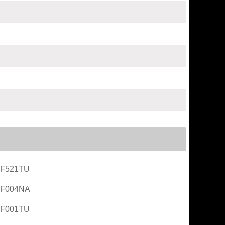
AF521TU
AF004NA
AF001TU