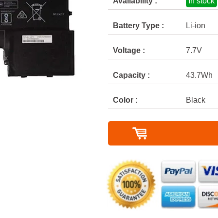
Availability :
In stock
Battery Type :
Li-ion
Voltage :
7.7V
Capacity :
43.7Wh
Color :
Black