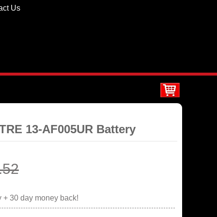
act Us
TRE 13-AF005UR Battery
.52
y + 30 day money back!