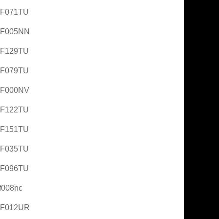
AF071TU
AF005NN
AF129TU
AF079TU
AF000NV
AF122TU
AF151TU
AF035TU
AF096TU
f008nc
AF012UR