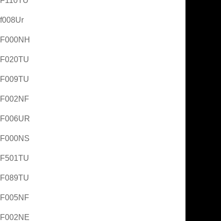
AF110TU
f008Ur
AF000NH
AF020TU
AF009TU
AF002NF
AF006UR
AF000NS
AF501TU
AF089TU
AF005NF
AF002NE