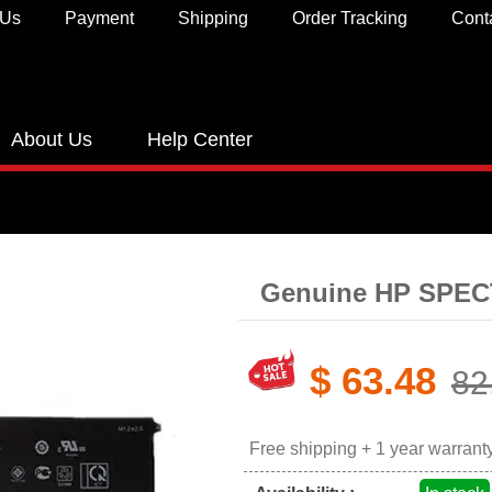
 Us
Payment
Shipping
Order Tracking
Cont
About Us
Help Center
Genuine HP SPEC
$ 63.48
82
Free shipping + 1 year warrant