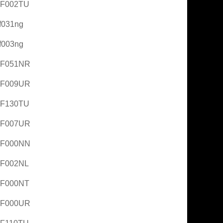
AF002TU
f031ng
f003ng
AF051NR
AF009UR
AF130TU
AF007UR
AF000NN
AF002NL
AF000NT
AF000UR