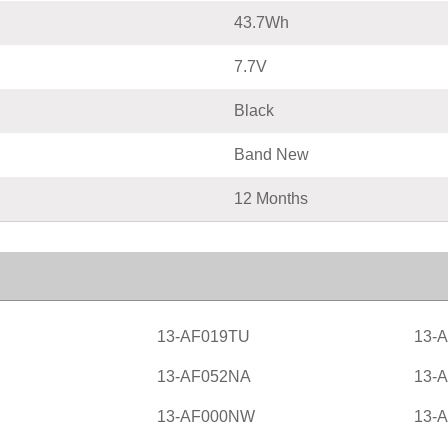
43.7Wh
7.7V
Black
Band New
12 Months
13-AF019TU
13-
13-AF052NA
13-
13-AF000NW
13-