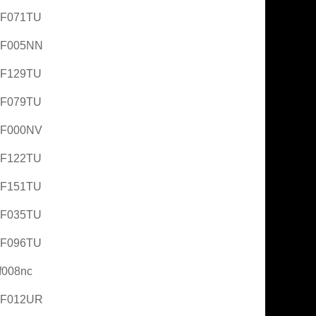
AF071TU
AF005NN
AF129TU
AF079TU
AF000NV
AF122TU
AF151TU
AF035TU
AF096TU
f008nc
AF012UR