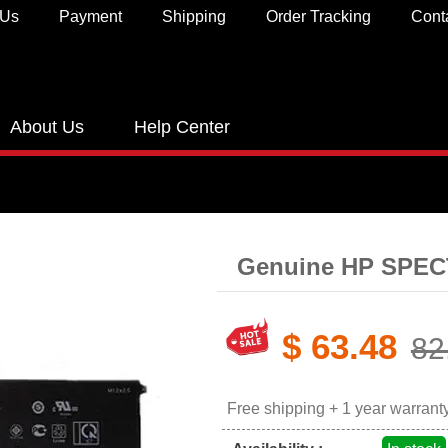
 Us
Payment
Shipping
Order Tracking
Cont
About Us
Help Center
Genuine HP SPEC
$ 63.48
82
Free shipping + 1 year warrant