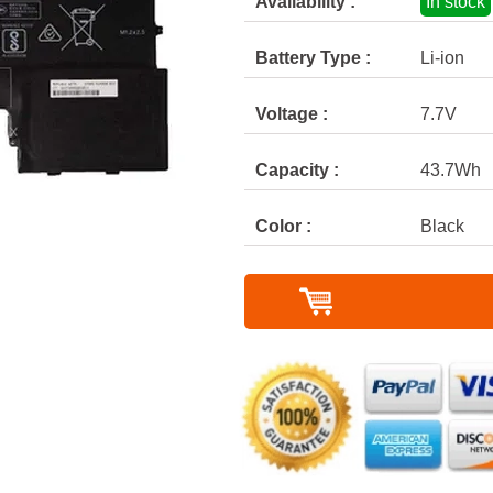
Availability :
In stock
Battery Type :
Li-ion
Voltage :
7.7V
Capacity :
43.7Wh
Color :
Black