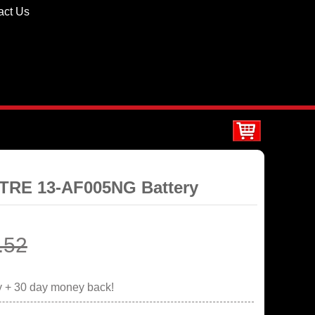
act Us
TRE 13-AF005NG Battery
.52
y + 30 day money back!