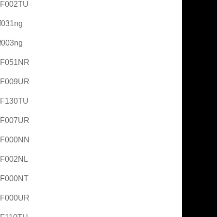
AF002TU
f031ng
f003ng
AF051NR
AF009UR
AF130TU
AF007UR
AF000NN
AF002NL
AF000NT
AF000UR