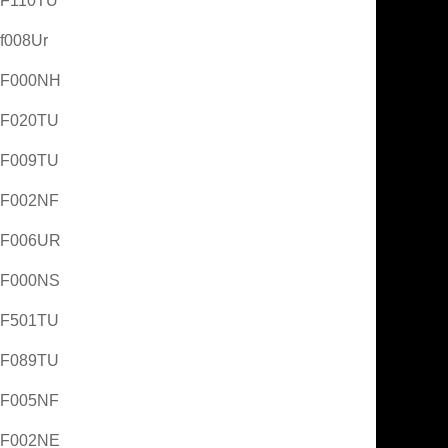
AF110TU
f008Ur
AF000NH
AF020TU
AF009TU
AF002NF
AF006UR
AF000NS
AF501TU
AF089TU
AF005NF
AF002NE