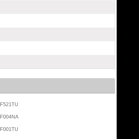
AF521TU
AF004NA
AF001TU