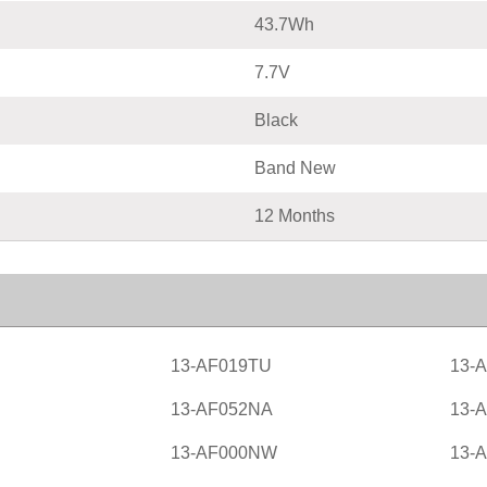
43.7Wh
7.7V
Black
Band New
12 Months
13-AF019TU
13-
13-AF052NA
13-
13-AF000NW
13-