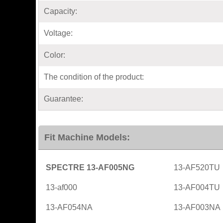
Capacity:
Voltage:
Color:
The condition of the product:
Guarantee:
Fit Machine Models:
SPECTRE 13-AF005NG
13-AF520TU
13-af000
13-AF004TU
13-AF054NA
13-AF003NA