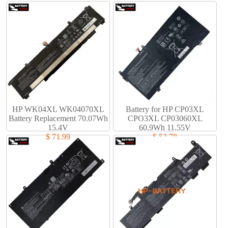
HP WK04XL WK04070XL
Battery for HP CP03XL
Battery Replacement 70.07Wh
CPO3XL CP03060XL
15.4V
60.9Wh 11.55V
$ 71.99
$ 53.78