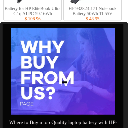
Battery for HP EliteBook Ultra
HP 932823-171 Notebook
G1q AI PC 59.16Wh
Battery 50Wh 11.55V
$ 106.96
$ 48.95
Where to Buy a top Quality laptop battery with HP-