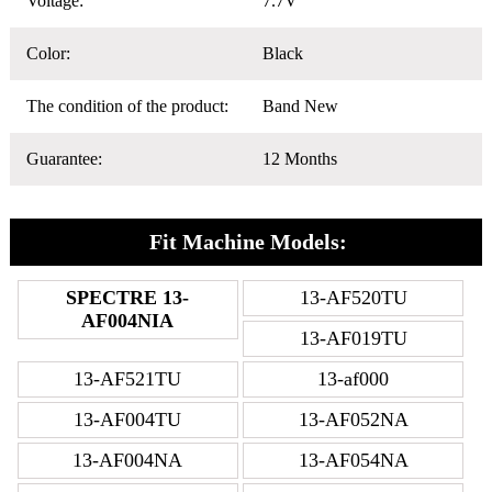
Voltage:
7.7V
Color:
Black
The condition of the product:
Band New
Guarantee:
12 Months
Fit Machine Models:
SPECTRE 13-
13-AF520TU
AF004NIA
13-AF019TU
13-AF521TU
13-af000
13-AF004TU
13-AF052NA
13-AF004NA
13-AF054NA