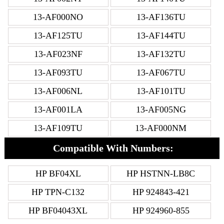
13-AF000NO
13-AF136TU
13-AF125TU
13-AF144TU
13-AF023NF
13-AF132TU
13-AF093TU
13-AF067TU
13-AF006NL
13-AF101TU
13-AF001LA
13-AF005NG
13-AF109TU
13-AF000NM
Compatible With Numbers:
HP BF04XL
HP HSTNN-LB8C
HP TPN-C132
HP 924843-421
HP BF04043XL
HP 924960-855